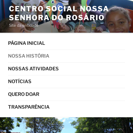
Pular
CENTRO SOCIAL NOSSA
para
SENHORA DO ROSÁRIO
o
conteúdo
Site da entidade
PÁGINA INICIAL
NOSSA HISTÓRIA
NOSSAS ATIVIDADES
NOTÍCIAS
QUERO DOAR
TRANSPARÊNCIA