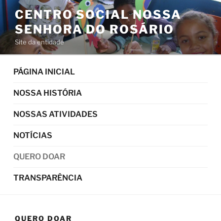
Pular
CENTRO SOCIAL NOSSA
para
SENHORA DO ROSÁRIO
o
conteúdo
Site da entidade
PÁGINA INICIAL
NOSSA HISTÓRIA
NOSSAS ATIVIDADES
NOTÍCIAS
QUERO DOAR
TRANSPARÊNCIA
QUERO DOAR