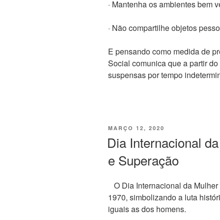
· Mantenha os ambientes bem ve
· Não compartilhe objetos pesso
E pensando como medida de pre
Social comunica que a partir do
suspensas por tempo indetermi
PUBLICADO
MARÇO 12, 2020
EM
Dia Internacional 
e Superação
O Dia Internacional da Mulher 
1970, simbolizando a luta histó
iguais as dos homens.