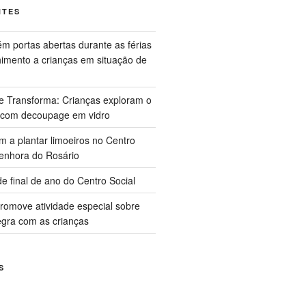
NTES
m portas abertas durante as férias
himento a crianças em situação de
ue Transforma: Crianças exploram o
 com decoupage em vidro
m a plantar limoeiros no Centro
enhora do Rosário
e final de ano do Centro Social
promove atividade especial sobre
gra com as crianças
S