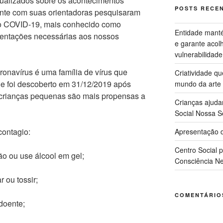
alizados sobre os acontecimentos
POSTS RECE
mente com suas orientadoras pesquisaram
 o COVID-19, mais conhecido como
Entidade manté
rientações necessárias aos nossos
e garante acol
vulnerabilidade
onavírus é uma família de vírus que
Criatividade q
ue foi descoberto em 31/12/2019 após
mundo da arte
 crianças pequenas são mais propensas a
Crianças ajuda
Social Nossa S
contagio:
Apresentação d
Centro Social 
o ou use álcool em gel;
Consciência Ne
r ou tossir;
COMENTÁRIO
 doente;