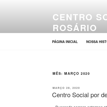
Pular
para
CENTRO S
o
conteúdo
ROSÁRIO
Site da entidade
PÁGINA INICIAL
NOSSA HIST
MÊS:
MARÇO 2020
PUBLICADO
MARÇO 28, 2020
EM
Centro Social por 