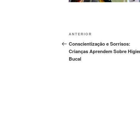
Navegação
Post
ANTERIOR
de
anterior
Conscientização e Sorrisos:
Crianças Aprendem Sobre Higie
Post
Bucal