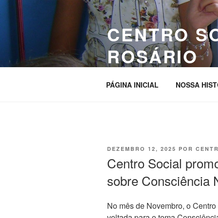
Pular
para
CENTRO S
o
conteúdo
ROSÁRIO
Site da entidade
PÁGINA INICIAL
NOSSA HIST
PUBLICADO
DEZEMBRO 12, 2025
POR
CENTR
EM
Centro Social promo
sobre Consciência 
No mês de Novembro, o Centro S
voltada para o tema Consciênc