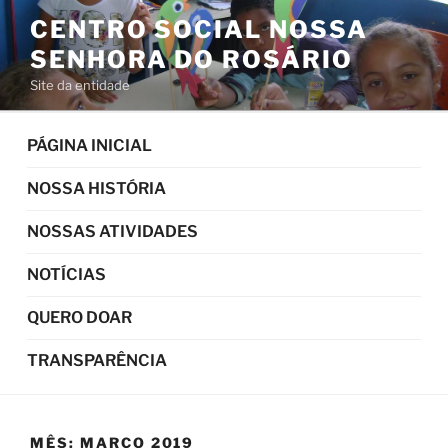
Pular
CENTRO SOCIAL NOSSA
para
SENHORA DO ROSÁRIO
o
conteúdo
Site da entidade
PÁGINA INICIAL
NOSSA HISTÓRIA
NOSSAS ATIVIDADES
NOTÍCIAS
QUERO DOAR
TRANSPARÊNCIA
MÊS:
MARÇO 2019