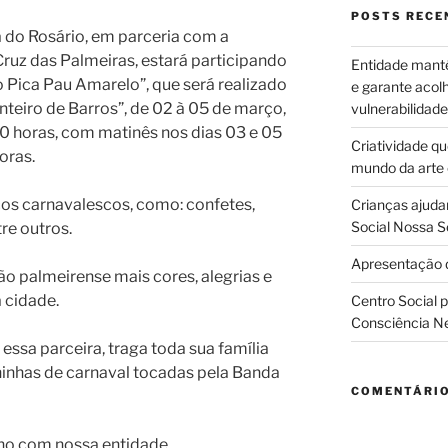
POSTS RECE
 do Rosário, em parceria com a
Cruz das Palmeiras, estará participando
Entidade manté
o Pica Pau Amarelo”, que será realizado
e garante acol
teiro de Barros”, de 02 à 05 de março,
vulnerabilidade
30 horas, com matinês nos dias 03 e 05
Criatividade q
oras.
mundo da arte
s carnavalescos, como: confetes,
Crianças ajuda
Social Nossa S
tre outros.
Apresentação d
o palmeirense mais cores, alegrias e
 cidade.
Centro Social 
Consciência N
essa parceira, traga toda sua família
hinhas de carnaval tocadas pela Banda
COMENTÁRI
ho com nossa entidade.