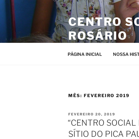
Pular
para
CENTRO S
o
conteúdo
ROSÁRIO
Site da entidade
PÁGINA INICIAL
NOSSA HIS
MÊS:
FEVEREIRO 2019
PUBLICADO
FEVEREIRO 20, 2019
EM
“CENTRO SOCIAL
SÍTIO DO PICA P