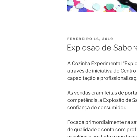
PUBLICADO
FEVEREIRO 16, 2019
EM
Explosão de Sabor
A Cozinha Experimental “Explo
através de iniciativa do Centr
capacitação e profissionalizaç
As vendas eram feitas de port
competência, a Explosão de Sa
confiança do consumidor.
Focada primordialmente na sati
de qualidade e conta com profi
excelência em tudo o que faze