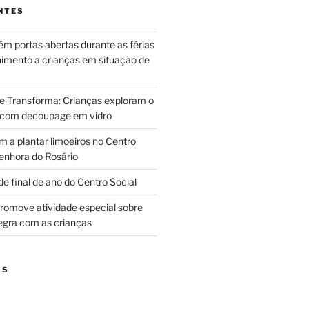
NTES
m portas abertas durante as férias
himento a crianças em situação de
ue Transforma: Crianças exploram o
 com decoupage em vidro
m a plantar limoeiros no Centro
enhora do Rosário
e final de ano do Centro Social
promove atividade especial sobre
egra com as crianças
OS