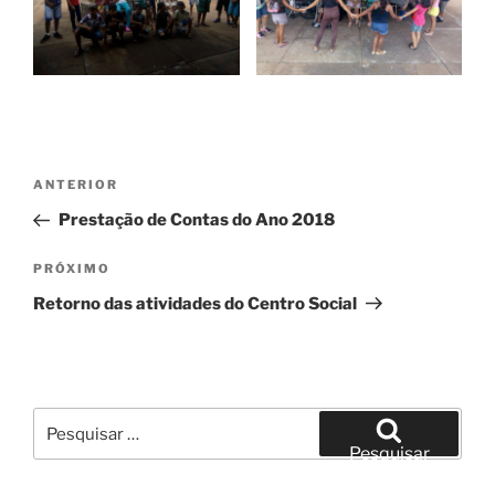
Navegação
Post
ANTERIOR
de
anterior
Prestação de Contas do Ano 2018
Post
Próximo
PRÓXIMO
post
Retorno das atividades do Centro Social
Pesquisar
por:
Pesquisar