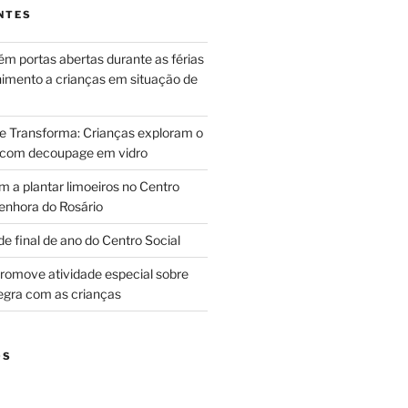
NTES
m portas abertas durante as férias
himento a crianças em situação de
ue Transforma: Crianças exploram o
 com decoupage em vidro
m a plantar limoeiros no Centro
enhora do Rosário
e final de ano do Centro Social
promove atividade especial sobre
egra com as crianças
OS