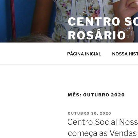
Pular
para
CENTRO S
o
conteúdo
ROSÁRIO
Site da entidade
PÁGINA INICIAL
NOSSA HIS
MÊS:
OUTUBRO 2020
PUBLICADO
OUTUBRO 30, 2020
EM
Centro Social Nos
começa as Vendas 