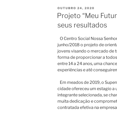
PUBLICADO
OUTUBRO 24, 2020
EM
Projeto “Meu Futur
seus resultados
O Centro Social Nossa Senhor
junho/2018 o projeto de orien
jovens visando o mercado de tr
forma de proporcionar a todos
entre 14 a 24 anos, uma chanc
experiências e até conseguir
Em meados de 2019, o Superm
cidade ofereceu um estagio a u
integrante selecionada, se ch
muita dedicação e compromet
contratada efetiva na empresa