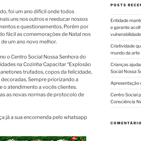
POSTS RECE
o, foi um ano difícil onde todos
mais uns nos outros e reeducar nossos
Entidade manté
amentos e questionamentos. Porém por
e garante acol
ido fácil as comemorações de Natal nos
vulnerabilidade
 de um ano novo melhor.
Criatividade q
mundo da arte
ano o Centro Social Nossa Senhora do
idades na Cozinha Capacitar “Explosão
Crianças ajuda
Social Nossa S
anetones trufados, copos da felicidade,
 decoradas. Sempre priorizando a
Apresentação d
e o atendimento a vocês clientes.
s as novas normas de protocolo de
Centro Social 
Consciência N
aça já a sua encomenda pelo whatsapp
COMENTÁRI