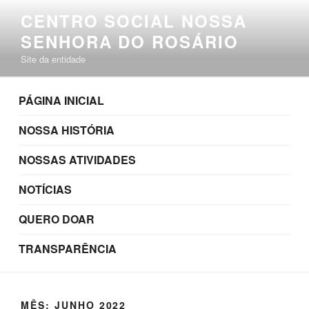
Pular
CENTRO SOCIAL NOSSA
para
SENHORA DO ROSÁRIO
o
conteúdo
Site da entidade
PÁGINA INICIAL
NOSSA HISTÓRIA
NOSSAS ATIVIDADES
NOTÍCIAS
QUERO DOAR
TRANSPARÊNCIA
MÊS:
JUNHO 2022