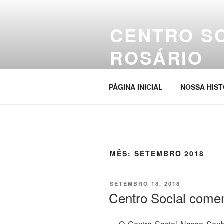
Pular
para
CENTRO S
o
conteúdo
ROSÁRIO
Site da entidade
PÁGINA INICIAL
NOSSA HIST
MÊS:
SETEMBRO 2018
PUBLICADO
SETEMBRO 18, 2018
EM
Centro Social come