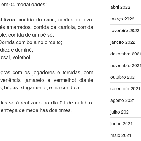
 em 04 modalidades:
abril 2022
março 2022
itivos
: corrida do saco, corrida do ovo,
és amarrados, corrida de carriola, corrida
fevereiro 2022
lê, corrida de um pé só.
Corrida com bola no circuito;
janeiro 2022
adrez e dominó;
dezembro 202
utsal, voleibol.
novembro 202
ras com os jogadores e torcidas, com
outubro 2021
ertência (amarelo e vermelho) diante
, brigas, xingamento, e má conduta.
setembro 2021
agosto 2021
s será realizado no dia 01 de outubro,
entrega de medalhas dos times.
julho 2021
junho 2021
maio 2021