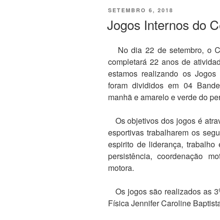
PUBLICADO
SETEMBRO 6, 2018
EM
Jogos Internos do C
No dia 22 de setembro, o Ce
completará 22 anos de ativid
estamos realizando os Jogos 
foram divididos em 04 Bandei
manhã e amarelo e verde do per
Os objetivos dos jogos é atrav
esportivas trabalharem os segu
espirito de liderança, trabalho
persistência, coordenação mot
motora.
Os jogos são realizados as 3º
Física Jennifer Caroline Baptist