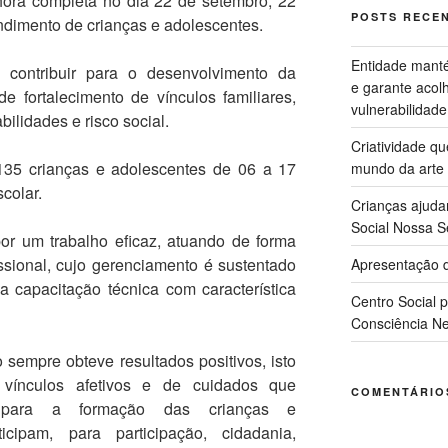
ra completa no dia 22 de setembro, 22
POSTS RECE
ndimento de crianças e adolescentes.
Entidade manté
ontribuir para o desenvolvimento da
e garante acol
de fortalecimento de vínculos familiares,
vulnerabilidade
ilidades e risco social.
Criatividade q
 crianças e adolescentes de 06 a 17
mundo da arte
colar.
Crianças ajuda
Social Nossa S
 um trabalho eficaz, atuando de forma
ssional, cujo gerenciamento é sustentado
Apresentação d
a capacitação técnica com característica
Centro Social 
Consciência Ne
 sempre obteve resultados positivos, isto
 vínculos afetivos e de cuidados que
COMENTÁRIO
e, para a formação das crianças e
icipam, para participação, cidadania,