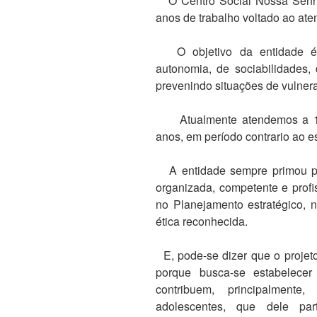
O Centro Social Nossa Senho
anos de trabalho voltado ao ate
O objetivo da entidade é c
autonomia, de sociabilidades, 
prevenindo situações de vulnerab
Atualmente atendemos a 135
anos, em período contrario ao es
A entidade sempre primou por
organizada, competente e profi
no Planejamento estratégico, n
ética reconhecida.
E, pode-se dizer que o projeto
porque busca-se estabelecer
contribuem, principalment
adolescentes, que dele part