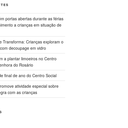
NTES
m portas abertas durante as férias
himento a crianças em situação de
ue Transforma: Crianças exploram o
 com decoupage em vidro
m a plantar limoeiros no Centro
enhora do Rosário
e final de ano do Centro Social
promove atividade especial sobre
gra com as crianças
S