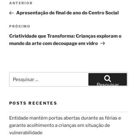
Post
ANTERIOR
de
anterior
Apresentação de final de ano do Centro Social
Post
Próximo
PRÓXIMO
post
Criatividade que Transforma: Crianças exploram o
mundo da arte com decoupage em vidro
Pesquisar
por:
Pesquisar
POSTS RECENTES
Entidade mantém portas abertas durante as férias e
garante acolhimento a crianças em situação de
vulnerabilidade