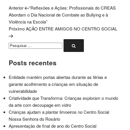
Post
Navegação
Anterior
“Reflexões e Ações: Profissionais do CREAS
anterior
Abordam o Dia Nacional de Combate ao Bullying e à
de
Violência na Escola”
Próximo
Próximo
AÇÃO ENTRE AMIGOS NO CENTRO SOCIAL
Post
post
Pesquisar
Pesquisar
por:
Posts recentes
Entidade mantém portas abertas durante as férias e
garante acolhimento a crianças em situação de
vulnerabilidade
Criatividade que Transforma: Crianças exploram o mundo
da arte com decoupage em vidro
Crianças ajudam a plantar limoeiros no Centro Social
Nossa Senhora do Rosário
Apresentação de final de ano do Centro Social