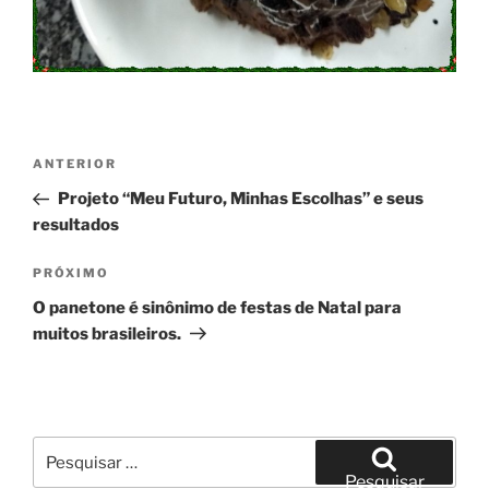
Navegação
Post
ANTERIOR
de
anterior
Projeto “Meu Futuro, Minhas Escolhas” e seus
Post
resultados
Próximo
PRÓXIMO
post
O panetone é sinônimo de festas de Natal para
muitos brasileiros.
Pesquisar
por:
Pesquisar