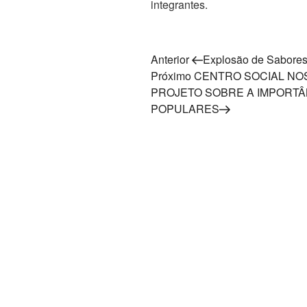
integrantes.
Navegação
Post
Anterior
Explosão de Sabore
anterior
Próximo
Próximo
CENTRO SOCIAL NO
de
post
PROJETO SOBRE A IMPORTÂ
Post
POPULARES