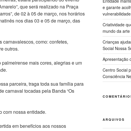
Entidade manté
Amarelo”, que será realizado na Praça
e garante acol
rros”, de 02 à 05 de março, nos horários
vulnerabilidade
matinês nos dias 03 e 05 de março, das
Criatividade q
mundo da arte
 carnavalescos, como: confetes,
Crianças ajuda
re outros.
Social Nossa S
Apresentação d
 palmeirense mais cores, alegrias e um
ade.
Centro Social 
Consciência Ne
ssa parceira, traga toda sua família para
 de carnaval tocadas pela Banda “Os
COMENTÁRIO
o com nossa entidade.
ARQUIVOS
ertida em benefícios aos nossos