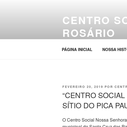
Pular
para
CENTRO S
o
conteúdo
ROSÁRIO
Site da entidade
PÁGINA INICIAL
NOSSA HIST
PUBLICADO
FEVEREIRO 20, 2019
POR
CENT
EM
“CENTRO SOCIAL
SÍTIO DO PICA P
O Centro Social Nossa Senhora 
municipal de Santa Cruz das Pal