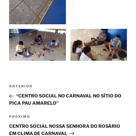
Navegação
Post
ANTERIOR
de
anterior
“CENTRO SOCIAL NO CARNAVAL NO SÍTIO DO
Post
PICA PAU AMARELO”
Próximo
PRÓXIMO
post
CENTRO SOCIAL NOSSA SENHORA DO ROSÁRIO
EM CLIMA DE CARNAVAL