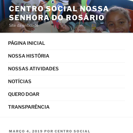
Pular
CENTRO SOCIAL NOSSA
para
SENHORA DO ROSÁRIO
o
conteúdo
Site da entidade
PÁGINA INICIAL
NOSSA HISTÓRIA
NOSSAS ATIVIDADES
NOTÍCIAS
QUERO DOAR
TRANSPARÊNCIA
PUBLICADO
MARÇO 4, 2019
POR
CENTRO SOCIAL