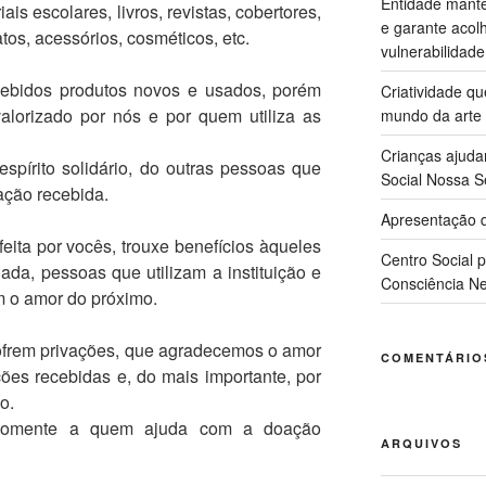
Entidade manté
is escolares, livros, revistas, cobertores,
e garante acol
os, acessórios, cosméticos, etc.
vulnerabilidade
ebidos produtos novos e usados, porém
Criatividade q
lorizado por nós e por quem utiliza as
mundo da arte
Crianças ajuda
pírito solidário, do outras pessoas que
Social Nossa S
ção recebida.
Apresentação d
ta por vocês, trouxe benefícios àqueles
Centro Social 
da, pessoas que utilizam a instituição e
Consciência Ne
 o amor do próximo.
frem privações, que agradecemos o amor
COMENTÁRIO
es recebidas e, do mais importante, por
o.
 somente a quem ajuda com a doação
ARQUIVOS