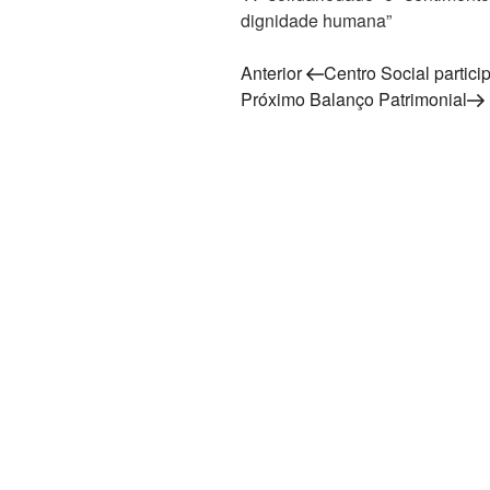
dignidade humana”
Navegação
Post
Anterior
Centro Social partic
anterior
Próximo
Próximo
Balanço Patrimonial
de
post
Post