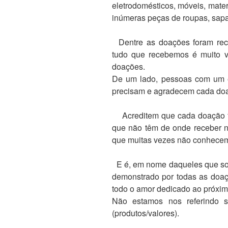
eletrodomésticos, móveis, materia
inúmeras peças de roupas, sapat
Dentre as doações foram rec
tudo que recebemos é muito va
doações.
De um lado, pessoas com um es
precisam e agradecem cada doa
Acreditem que cada doação fei
que não têm de onde receber na
que muitas vezes não conhecem
E é, em nome daqueles que so
demonstrado por todas as doaçõ
todo o amor dedicado ao próxim
Não estamos nos referindo
(produtos/valores).