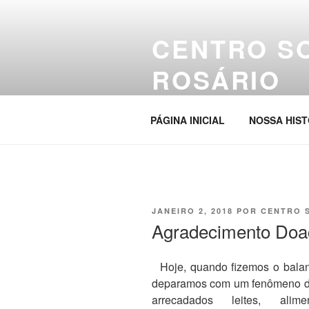
Pular
para
CENTRO S
o
conteúdo
ROSÁRIO
Site da entidade
PÁGINA INICIAL
NOSSA HIST
PUBLICADO
JANEIRO 2, 2018
POR
CENTRO 
EM
Agradecimento Doa
Hoje, quando fizemos o bala
deparamos com um fenômeno de 
arrecadados leites, alim