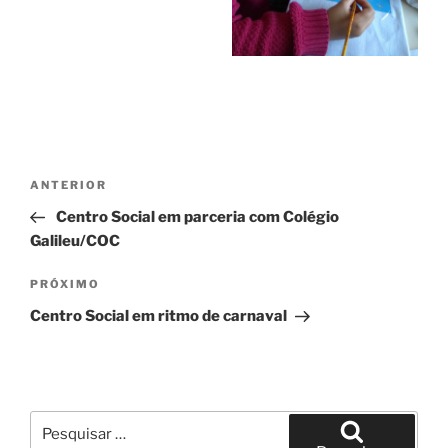
Navegação
Post
ANTERIOR
de
anterior
Centro Social em parceria com Colégio
Post
Galileu/COC
Próximo
PRÓXIMO
post
Centro Social em ritmo de carnaval
Pesquisar
por: