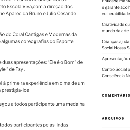
Entidade manté
to Escola Viva,com a direção dos
e garante acol
ne Aparecida Bruno e Julio Cesar de
vulnerabilidade
Criatividade q
mundo da arte
ção do Coral Cantigas e Modernas da
 e algumas coreografias do Esporte
Crianças ajuda
Social Nossa S
Apresentação d
e duas apresentações: “Ele é o Bom” de
yle
” de Psy
.
Centro Social 
Consciência N
oi à primeira experiência em cima de um
 prestigia-los
COMENTÁRI
regou a todos participante uma medalha
ARQUIVOS
odos participantes pelas lindas