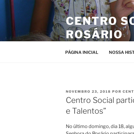
Pular
para
CENTRO S
o
conteúdo
ROSÁRIO
Site da entidade
PÁGINA INICIAL
NOSSA HIS
PUBLICADO
NOVEMBRO 23, 2018
POR
CENT
EM
Centro Social parti
e Talentos”
No último domingo, dia 18, alg
Senhora do Rosário participar