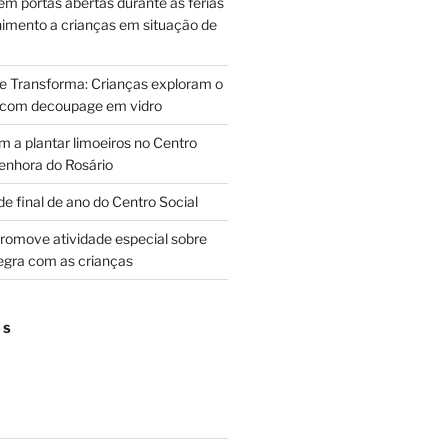
m portas abertas durante as férias
himento a crianças em situação de
ue Transforma: Crianças exploram o
 com decoupage em vidro
m a plantar limoeiros no Centro
enhora do Rosário
e final de ano do Centro Social
promove atividade especial sobre
egra com as crianças
OS