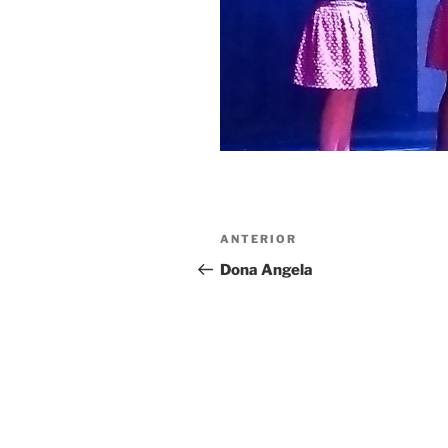
Navegação
Post
ANTERIOR
de
anterior
Dona Angela
Post