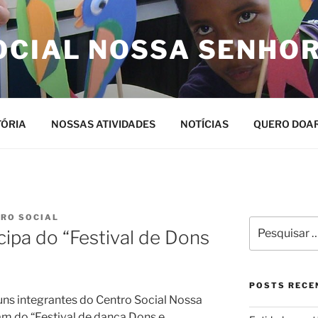
OCIAL NOSSA SENHO
TÓRIA
NOSSAS ATIVIDADES
NOTÍCIAS
QUERO DOA
RO SOCIAL
Pesquisar
cipa do “Festival de Dons
por:
POSTS RECE
uns integrantes do Centro Social Nossa
am do “Festival de dança Dons e