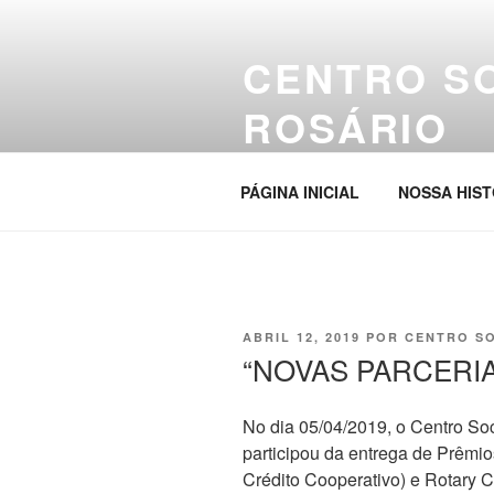
Pular
para
CENTRO S
o
conteúdo
ROSÁRIO
Site da entidade
PÁGINA INICIAL
NOSSA HIST
PUBLICADO
ABRIL 12, 2019
POR
CENTRO S
EM
“NOVAS PARCERI
No dia 05/04/2019, o Centro So
participou da entrega de Prêmi
Crédito Cooperativo) e Rotary 