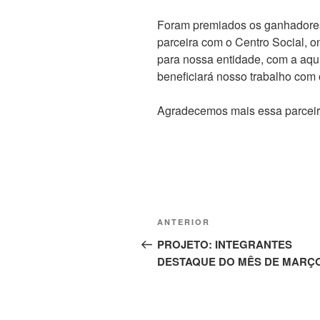
Foram premiados os ganhadores 
parceira com o Centro Social, 
para nossa entidade, com a aqui
beneficiará nosso trabalho com o
Agradecemos mais essa parceir
Navegação
Post
ANTERIOR
de
anterior
PROJETO: INTEGRANTES
DESTAQUE DO MÊS DE MARÇ
Post