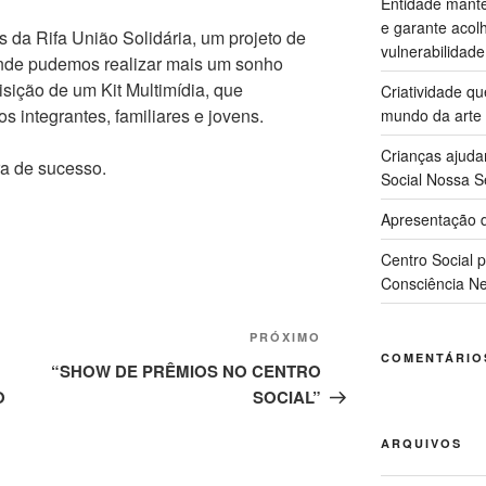
Entidade manté
e garante acol
da Rifa União Solidária, um projeto de
vulnerabilidade
onde pudemos realizar mais um sonho
sição de um Kit Multimídia, que
Criatividade q
s integrantes, familiares e jovens.
mundo da arte
Crianças ajuda
a de sucesso.
Social Nossa S
Apresentação d
Centro Social 
Consciência Ne
Próximo
PRÓXIMO
COMENTÁRIO
post
“SHOW DE PRÊMIOS NO CENTRO
O
SOCIAL”
ARQUIVOS