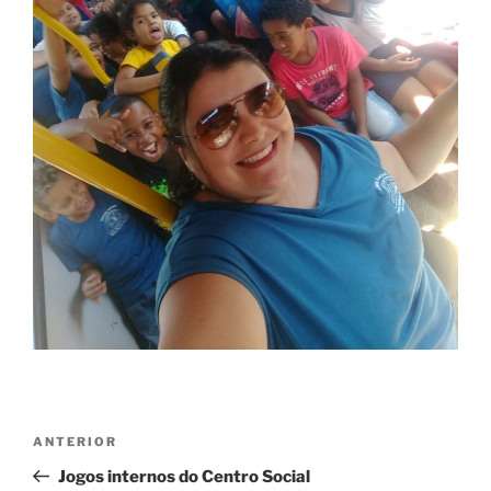
Navegação
Post
ANTERIOR
de
anterior
Jogos internos do Centro Social
Post