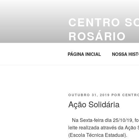
Pular
para
CENTRO S
o
conteúdo
ROSÁRIO
Site da entidade
PÁGINA INICIAL
NOSSA HIST
PUBLICADO
OUTUBRO 31, 2019
POR
CENTR
EM
Ação Solidária
Na Sexta-feira dia 25/10/19, 
leite realizada através da Ação
(Escola Técnica Estadual).