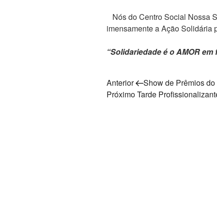
Nós do Centro Social Nossa S
imensamente a Ação Solidária 
“Solidariedade é o AMOR em 
Navegação
Post
Anterior
Show de Prêmios do 
anterior
Próximo
Próximo
Tarde Profissionalizant
de
post
Post