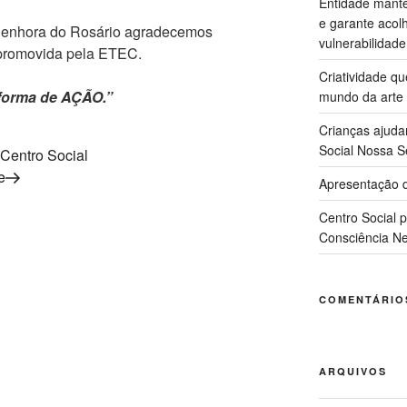
Entidade manté
e garante acol
enhora do Rosário agradecemos
vulnerabilidade
promovida pela ETEC.
Criatividade q
forma de AÇÃO.”
mundo da arte
Crianças ajuda
Social Nossa S
Centro Social
e
Apresentação d
Centro Social 
Consciência Ne
COMENTÁRIO
ARQUIVOS