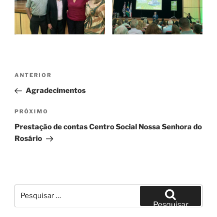
Navegação
Post
ANTERIOR
de
anterior
Agradecimentos
Post
Próximo
PRÓXIMO
post
Prestação de contas Centro Social Nossa Senhora do
Rosário
Pesquisar
por:
Pesquisar