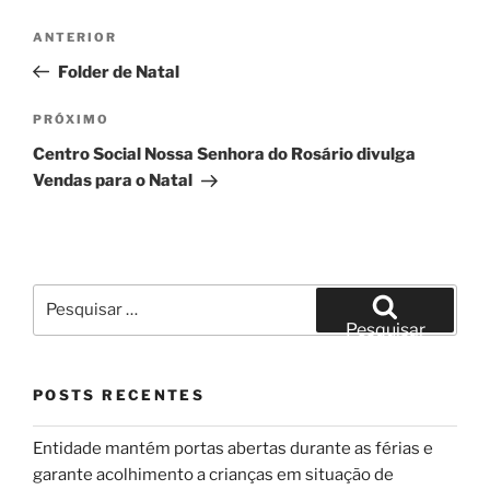
Navegação
Post
ANTERIOR
de
anterior
Folder de Natal
Post
Próximo
PRÓXIMO
post
Centro Social Nossa Senhora do Rosário divulga
Vendas para o Natal
Pesquisar
por:
Pesquisar
POSTS RECENTES
Entidade mantém portas abertas durante as férias e
garante acolhimento a crianças em situação de