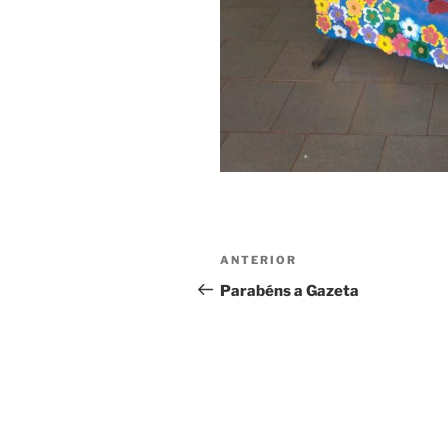
Navegação
Post
ANTERIOR
de
anterior
Parabéns a Gazeta
Post