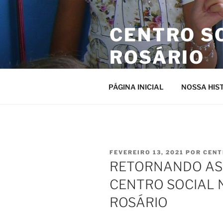
Pular
para
CENTRO S
o
conteúdo
ROSÁRIO
Site da entidade
PÁGINA INICIAL
NOSSA HIS
PUBLICADO
FEVEREIRO 13, 2021
POR
CENT
EM
RETORNANDO AS 
CENTRO SOCIAL 
ROSÁRIO