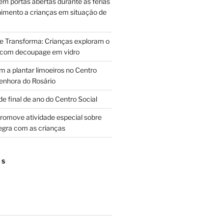
m portas abertas durante as férias
himento a crianças em situação de
ue Transforma: Crianças exploram o
 com decoupage em vidro
m a plantar limoeiros no Centro
enhora do Rosário
e final de ano do Centro Social
promove atividade especial sobre
egra com as crianças
OS