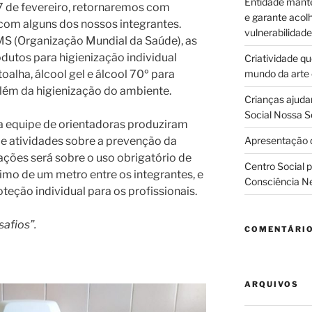
Entidade manté
7 de fevereiro, retornaremos com
e garante acol
 com alguns dos nossos integrantes.
vulnerabilidade
S (Organização Mundial da Saúde), as
dutos para higienização individual
Criatividade q
oalha, álcool gel e álcool 70º para
mundo da arte
além da higienização do ambiente.
Crianças ajuda
Social Nossa S
a equipe de orientadoras produziram
 e atividades sobre a prevenção da
Apresentação d
ções será sobre o uso obrigatório de
Centro Social 
mo de um metro entre os integrantes, e
Consciência N
eção individual para os profissionais.
fios”.
COMENTÁRI
ARQUIVOS