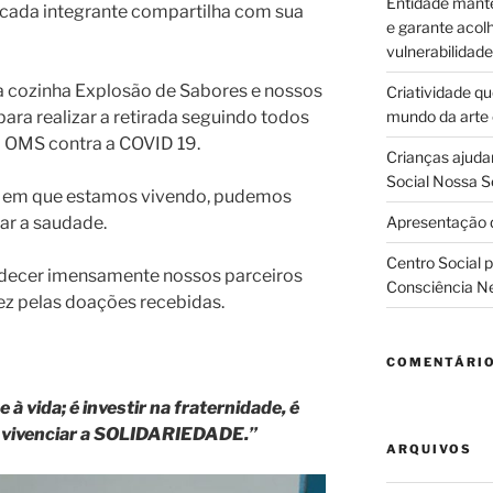
Entidade manté
e cada integrante compartilha com sua
e garante acol
vulnerabilidade
a cozinha Explosão de Sabores e nossos
Criatividade q
para realizar a retirada seguindo todos
mundo da arte
a OMS contra a COVID 19.
Crianças ajuda
Social Nossa S
s em que estamos vivendo, pudemos
iar a saudade.
Apresentação d
Centro Social 
decer imensamente nossos parceiros
Consciência N
ez pelas doações recebidas.
COMENTÁRI
 à vida; é investir na fraternidade, é
é vivenciar a SOLIDARIEDADE.”
ARQUIVOS