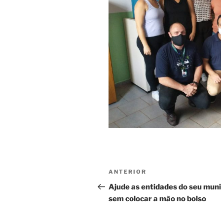
Navegação
Post
ANTERIOR
de
anterior
Ajude as entidades do seu muni
sem colocar a mão no bolso
Post