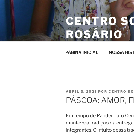
Pular
para
CENTRO S
o
conteúdo
ROSÁRIO
Site da entidade
PÁGINA INICIAL
NOSSA HIS
PUBLICADO
ABRIL 3, 2021
POR
CENTRO SO
EM
PÁSCOA: AMOR, F
Em tempo de Pandemia, o Cent
manteve a tradição da entrega
integrantes. O intuito dessa tr