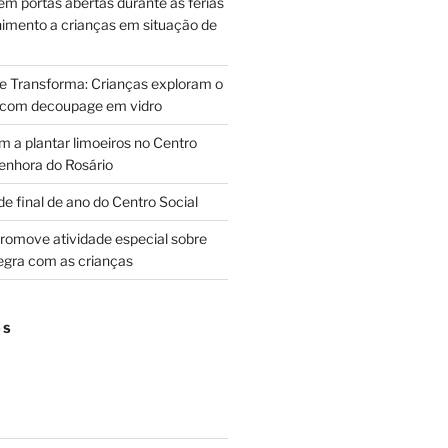
m portas abertas durante as férias
himento a crianças em situação de
ue Transforma: Crianças exploram o
 com decoupage em vidro
m a plantar limoeiros no Centro
enhora do Rosário
e final de ano do Centro Social
promove atividade especial sobre
egra com as crianças
OS