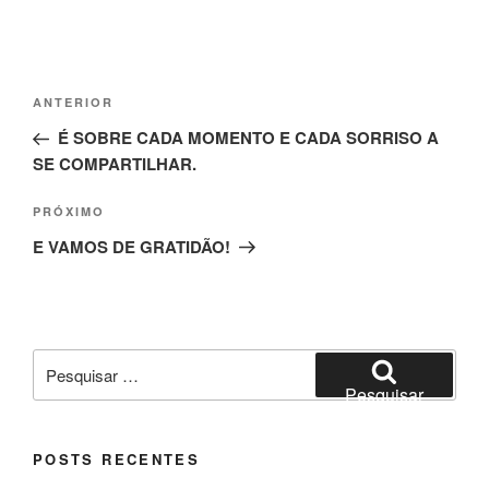
Navegação
Post
ANTERIOR
de
anterior
É SOBRE CADA MOMENTO E CADA SORRISO A
Post
SE COMPARTILHAR.
Próximo
PRÓXIMO
post
E VAMOS DE GRATIDÃO!
Pesquisar
por:
Pesquisar
POSTS RECENTES