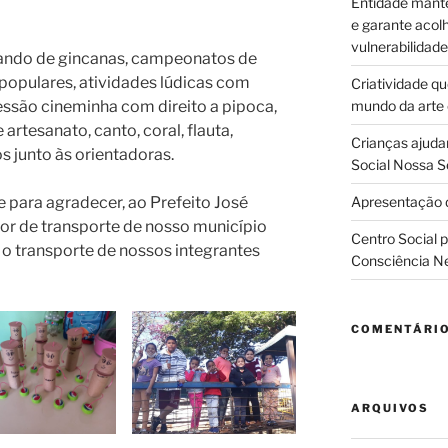
Entidade manté
e garante acol
vulnerabilidade
pando de gincanas, campeonatos de
 populares, atividades lúdicas com
Criatividade q
sessão cineminha com direito a pipoca,
mundo da arte
artesanato, canto, coral, flauta,
Crianças ajuda
s junto às orientadoras.
Social Nossa S
para agradecer, ao Prefeito José
Apresentação d
tor de transporte de nosso município
Centro Social 
r o transporte de nossos integrantes
Consciência N
COMENTÁRI
ARQUIVOS