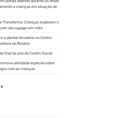
m portas abertas durante as férias
himento a crianças em situação de
ue Transforma: Crianças exploram o
 com decoupage em vidro
m a plantar limoeiros no Centro
enhora do Rosário
e final de ano do Centro Social
promove atividade especial sobre
egra com as crianças
OS