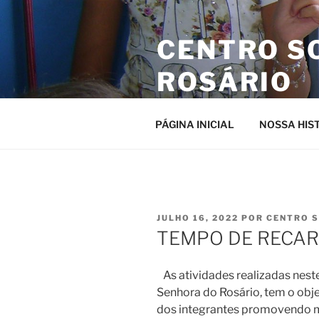
Pular
para
CENTRO S
o
conteúdo
ROSÁRIO
Site da entidade
PÁGINA INICIAL
NOSSA HIS
PUBLICADO
JULHO 16, 2022
POR
CENTRO 
EM
TEMPO DE RECAR
As atividades realizadas nest
Senhora do Rosário, tem o obje
dos integrantes promovendo m