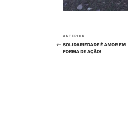
Navegação
Post
ANTERIOR
de
anterior
SOLIDARIEDADE É AMOR EM
FORMA DE AÇÃO!
Post