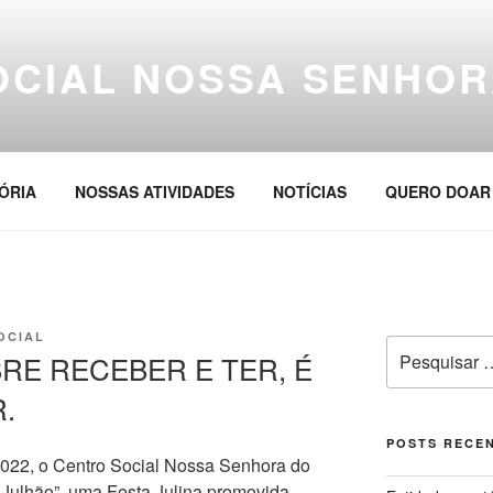
OCIAL NOSSA SENHOR
ÓRIA
NOSSAS ATIVIDADES
NOTÍCIAS
QUERO DOAR
OCIAL
Pesquisar
BRE RECEBER E TER, É
por:
.
POSTS RECE
2022, o Centro Social Nossa Senhora do
o Julhão”, uma Festa Julina promovida