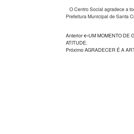
O Centro Social agradece a to
Prefeitura Municipal de Santa C
Navegação
Post
Anterior
UM MOMENTO DE G
anterior
ATITUDE.
de
Próximo
Próximo
AGRADECER É A ART
Post
post