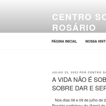
Pular
para
CENTRO S
o
conteúdo
ROSÁRIO
Site da entidade
PÁGINA INICIAL
NOSSA HIST
PUBLICADO
JULHO 23, 2022
POR
CENTRO S
EM
A VIDA NÃO É SO
SOBRE DAR E SER
Nos dias 08 e 09 de julho de 
Rosário participou do “Arraiá d