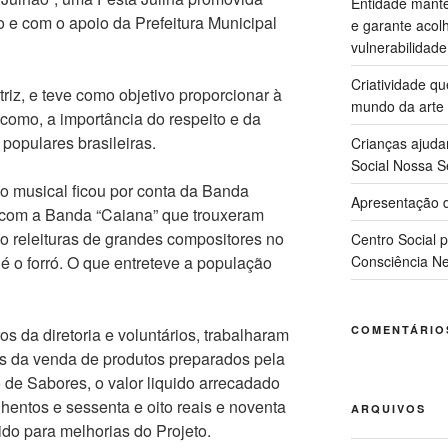
Entidade manté
 e com o apoio da Prefeitura Municipal
e garante acol
vulnerabilidade
Criatividade q
iz, e teve como objetivo proporcionar à
mundo da arte
como, a importância do respeito e da
as populares brasileiras.
Crianças ajuda
Social Nossa S
ão musical ficou por conta da Banda
Apresentação d
 com a Banda “Caiana” que trouxeram
 releituras de grandes compositores no
Centro Social 
 é o forró. O que entreteve a população
Consciência Ne
COMENTÁRIO
 da diretoria e voluntários, trabalharam
és da venda de produtos preparados pela
de Sabores, o valor liquido arrecadado
nhentos e sessenta e oito reais e noventa
ARQUIVOS
ido para melhorias do Projeto.