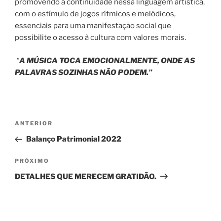
promovendo a continuidade nessa linguagem artística,
com o estímulo de jogos rítmicos e melódicos,
essenciais para uma manifestação social que
possibilite o acesso à cultura com valores morais.
“
A MÚSICA TOCA EMOCIONALMENTE, ONDE AS
PALAVRAS SOZINHAS NÃO PODEM.”
Navegação
Post
ANTERIOR
de
anterior
Balanço Patrimonial 2022
Post
Próximo
PRÓXIMO
post
DETALHES QUE MERECEM GRATIDÃO.