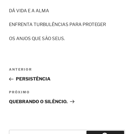
DÁ VIDA E A ALMA
ENFRENTA TURBULÊNCIAS PARA PROTEGER
OS ANJOS QUE SÃO SEUS.
Navegação
Post
ANTERIOR
de
anterior
PERSISTÊNCIA
Post
Próximo
PRÓXIMO
post
QUEBRANDO O SILÊNCIO.
Pesquisar