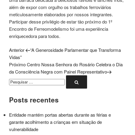
além de expor com orgulho os trabalhos ferroviários
meticulosamente elaborados por nossos integrantes.
Participar desse privilégio de estar tão próximo do 1º
Encontro de Ferreomodelismo foi uma experiência
enriquecedora para todos.
Post
Navegação
Anterior
“A Generosidade Parlamentar que Transforma
anterior
Vidas”
de
Próximo
Próximo
Centro Nossa Senhora do Rosário Celebra o Dia
post
da Consciência Negra com Painel Representativo
Post
Pesquisar
Pesquisar
por:
Posts recentes
Entidade mantém portas abertas durante as férias e
garante acolhimento a crianças em situação de
vulnerabilidade