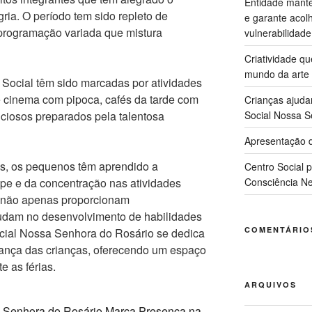
Entidade manté
ia. O período tem sido repleto de
e garante acol
rogramação variada que mistura
vulnerabilidade
Criatividade q
mundo da arte
 Social têm sido marcadas por atividades
 cinema com pipoca, cafés da tarde com
Crianças ajuda
iciosos preparados pela talentosa
Social Nossa S
Apresentação d
s, os pequenos têm aprendido a
Centro Social 
ipe e da concentração nas atividades
Consciência Ne
s não apenas proporcionam
udam no desenvolvimento de habilidades
COMENTÁRIO
ocial Nossa Senhora do Rosário se dedica
urança das crianças, oferecendo um espaço
e as férias.
ARQUIVOS
a Senhora do Rosário Marca Presença na