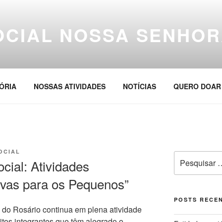
OCIAL NOSSA SENHOR
ÓRIA
NOSSAS ATIVIDADES
NOTÍCIAS
QUERO DOAR
OCIAL
Pesquisar
cial: Atividades
por:
ivas para os Pequenos”
POSTS RECE
do Rosário continua em plena atividade
itos integrantes que têm alegrado o