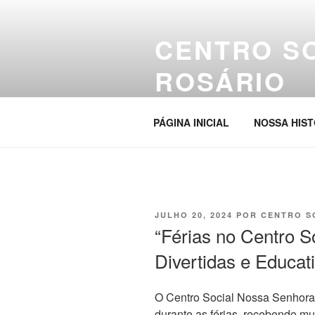
Pular
para
CENTRO S
o
conteúdo
ROSÁRIO
Site da entidade
PÁGINA INICIAL
NOSSA HIST
PUBLICADO
JULHO 20, 2024
POR
CENTRO S
EM
“Férias no Centro So
Divertidas e Educat
O Centro Social Nossa Senhora 
durante as férias, recebendo mu