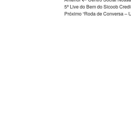
Navegação
anterior
5ª Live do Bem do Sicoob Credi
de
Próximo
Próximo
“Roda de Conversa – U
Post
post