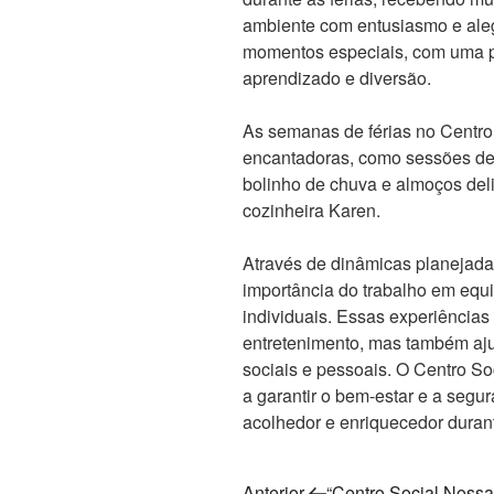
ambiente com entusiasmo e alegr
momentos especiais, com uma p
aprendizado e diversão.
As semanas de férias no Centro
encantadoras, como sessões de
bolinho de chuva e almoços del
cozinheira Karen.
Através de dinâmicas planejada
importância do trabalho em equ
individuais. Essas experiência
entretenimento, mas também aj
sociais e pessoais. O Centro S
a garantir o bem-estar e a seg
acolhedor e enriquecedor durant
Post
Anterior
“Centro Social Noss