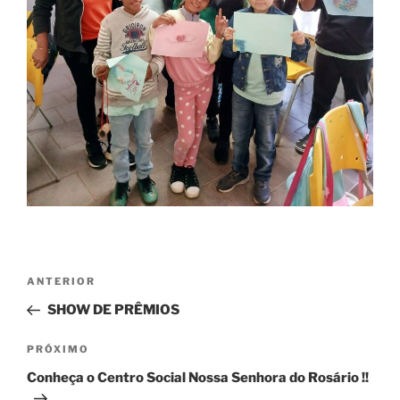
Navegação
Post
ANTERIOR
de
anterior
SHOW DE PRÊMIOS
Post
Próximo
PRÓXIMO
post
Conheça o Centro Social Nossa Senhora do Rosário !!