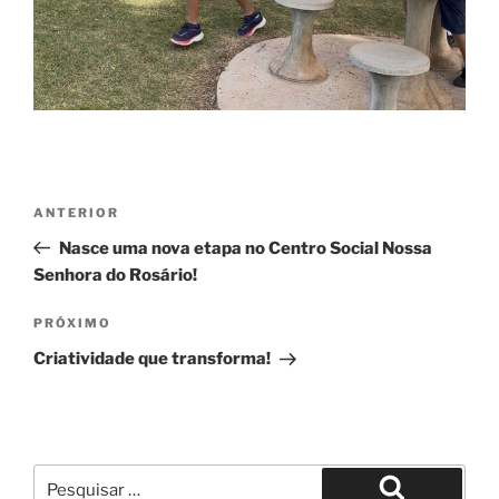
Navegação
Post
ANTERIOR
de
anterior
Nasce uma nova etapa no Centro Social Nossa
Post
Senhora do Rosário!
Próximo
PRÓXIMO
post
Criatividade que transforma!
Pesquisar