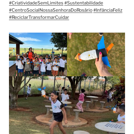
#CriatividadeSemLimites
#Sustentabilidade
#CentroSocialNossaSenhoraDoRosário
#InfânciaFeliz
#ReciclarTransformarCuidar