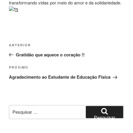
transformando vidas por meio do amor e da solidariedade.
Navegação
Post
ANTERIOR
de
anterior
Gratidão que aquece o coração !!
Post
Próximo
PRÓXIMO
post
Agradecimento ao Estudante de Educação Física
Pesquisar
por:
Pesquisar