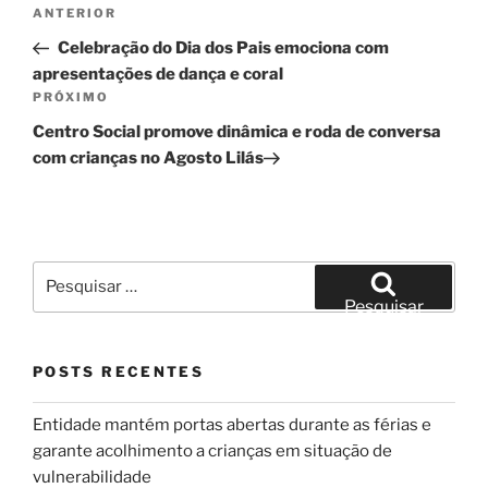
Navegação
Post
ANTERIOR
de
anterior
Celebração do Dia dos Pais emociona com
Post
apresentações de dança e coral
Próximo
PRÓXIMO
post
Centro Social promove dinâmica e roda de conversa
com crianças no Agosto Lilás
Pesquisar
por:
Pesquisar
POSTS RECENTES
Entidade mantém portas abertas durante as férias e
garante acolhimento a crianças em situação de
vulnerabilidade