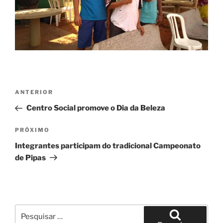
Navegação
Post
ANTERIOR
de
anterior
Centro Social promove o Dia da Beleza
Post
Próximo
PRÓXIMO
post
Integrantes participam do tradicional Campeonato
de Pipas
Pesquisar
por: