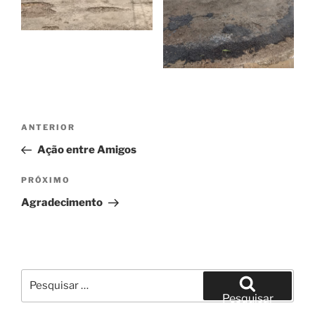
Navegação
Post
ANTERIOR
de
anterior
Ação entre Amigos
Post
Próximo
PRÓXIMO
post
Agradecimento
Pesquisar
por:
Pesquisar