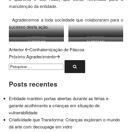
manutenção da entidade.
Agradecemos a toda sociedade que colaboraram para o
sucesso desta ação.
1º PREMIO
3º PREMIO
4º PREMIO
5º PREMIO
Post
Navegação
Anterior
Confraternização de Páscoa
anterior
Próximo
Próximo
Agradecimento
de
post
Pesquisar
Pesquisar
por:
Post
Posts recentes
Entidade mantém portas abertas durante as férias e
garante acolhimento a crianças em situação de
vulnerabilidade
Criatividade que Transforma: Crianças exploram o mundo
da arte com decoupage em vidro