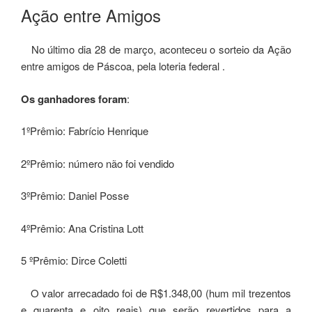
EM
Ação entre Amigos
No último dia 28 de março, aconteceu o sorteio da Ação
entre amigos de Páscoa, pela loteria federal .
Os ganhadores foram
:
1ºPrêmio: Fabrício Henrique
2ºPrêmio: número não foi vendido
3ºPrêmio: Daniel Posse
4ºPrêmio: Ana Cristina Lott
5 ºPrêmio: Dirce Coletti
O valor arrecadado foi de R$1.348,00 (hum mil trezentos
e quarenta e oito reais) que serão revertidos para a