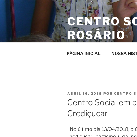
Pular
para
CENTRO S
o
conteúdo
ROSÁRIO
Site da entidade
PÁGINA INICIAL
NOSSA HIS
PUBLICADO
ABRIL 16, 2018
POR
CENTRO S
EM
Centro Social em 
Crediçucar
No último dia 13/04/2018, o 
Crediçucar participou da A