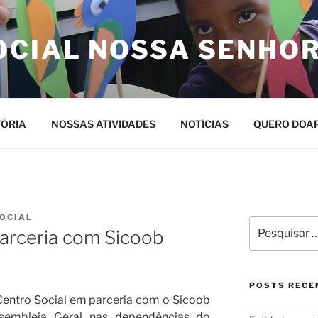
OCIAL NOSSA SENHO
TÓRIA
NOSSAS ATIVIDADES
NOTÍCIAS
QUERO DOA
OCIAL
Pesquisar
parceria com Sicoob
por:
POSTS RECE
Centro Social em parceria com o Sicoob
ssembleia Geral nas dependências do