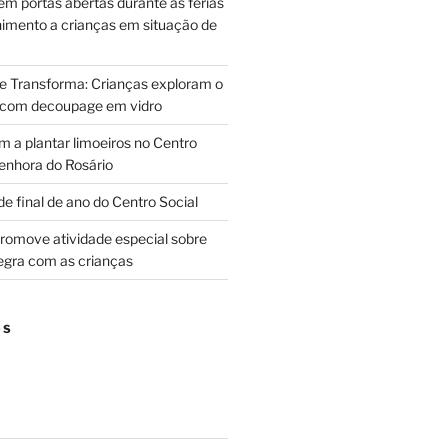
m portas abertas durante as férias
himento a crianças em situação de
ue Transforma: Crianças exploram o
 com decoupage em vidro
m a plantar limoeiros no Centro
enhora do Rosário
e final de ano do Centro Social
promove atividade especial sobre
egra com as crianças
OS