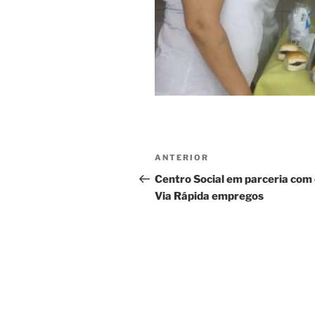
Navegação
Post
ANTERIOR
de
anterior
Centro Social em parceria com
Via Rápida empregos
Post