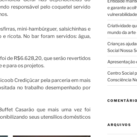
Entidade manté
endo responsável pelo coquetel servido
e garante acol
hos.
vulnerabilidade
Criatividade q
irras, mini-hambúrguer, salsichinhas e
mundo da arte
e ricota. No bar foram servidos: água,
Crianças ajuda
Social Nossa S
foi de R$6.628,20, que serão revertidos
Apresentação d
 e para os projetos.
Centro Social 
Consciência N
icoob Crediçúcar pela parceria em mais
ositada no trabalho desempenhado por
COMENTÁRI
fet Casarão que mais uma vez foi
ponibilizando seus utensílios domésticos
ARQUIVOS