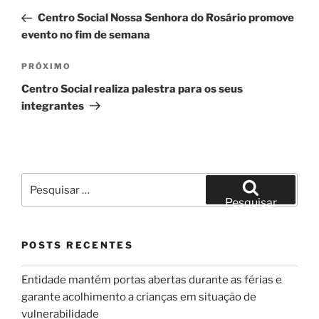
de
anterior
Centro Social Nossa Senhora do Rosário promove
Post
evento no fim de semana
Próximo
PRÓXIMO
post
Centro Social realiza palestra para os seus
integrantes
Pesquisar
por:
Pesquisar
POSTS RECENTES
Entidade mantém portas abertas durante as férias e
garante acolhimento a crianças em situação de
vulnerabilidade