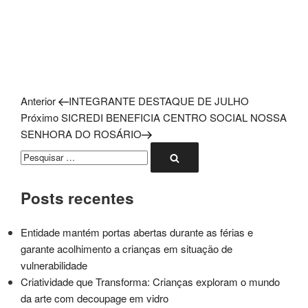
Post
Navegação
Anterior
INTEGRANTE DESTAQUE DE JULHO
anterior
Próximo
Próximo
SICREDI BENEFICIA CENTRO SOCIAL NOSSA
de
post
SENHORA DO ROSÁRIO
Pesquisar
Post
Pesquisar
por:
Posts recentes
Entidade mantém portas abertas durante as férias e
garante acolhimento a crianças em situação de
vulnerabilidade
Criatividade que Transforma: Crianças exploram o mundo
da arte com decoupage em vidro