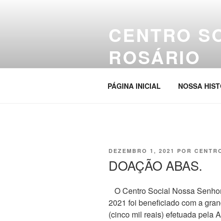
Pular
para
CENTRO S
o
conteúdo
ROSÁRIO
Site da entidade
PÁGINA INICIAL
NOSSA HIST
PUBLICADO
DEZEMBRO 1, 2021
POR
CENTR
EM
DOAÇÃO ABAS.
O Centro Social Nossa Senhora
2021 foi beneficiado com a gra
(cinco mil reais) efetuada pela