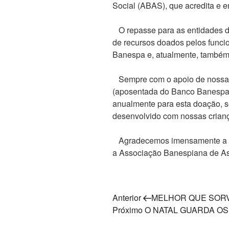
Social (ABAS), que acredita e e
O repasse para as entidades de 
de recursos doados pelos funci
Banespa e, atualmente, també
Sempre com o apoio de nossa p
(aposentada do Banco Banespa 
anualmente para esta doação, 
desenvolvido com nossas crianç
Agradecemos imensamente a Sr
a Associação Banespiana de Ass
Navegação
Post
Anterior
MELHOR QUE SORV
anterior
Próximo
Próximo
O NATAL GUARDA O
de
post