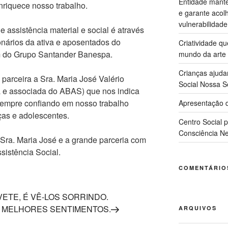
Entidade manté
nriquece nosso trabalho.
e garante acol
vulnerabilidade
assistência material e social é através
onários da ativa e aposentados do
Criatividade q
m do Grupo Santander Banespa.
mundo da arte
Crianças ajuda
arceira a Sra. Maria José Valério
Social Nossa S
e associada do ABAS) que nos indica
sempre confiando em nosso trabalho
Apresentação d
as e adolescentes.
Centro Social 
Consciência Ne
a. Maria José e a grande parceria com
istência Social.
COMENTÁRIO
ETE, É VÊ-LOS SORRINDO.
S MELHORES SENTIMENTOS.
ARQUIVOS