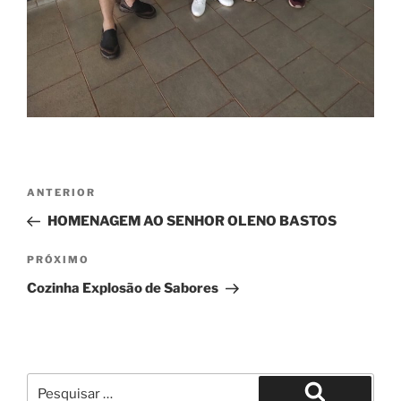
Navegação
Post
ANTERIOR
de
anterior
HOMENAGEM AO SENHOR OLENO BASTOS
Post
Próximo
PRÓXIMO
post
Cozinha Explosão de Sabores
Pesquisar