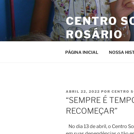
Pular
para
CENTRO S
o
conteúdo
ROSÁRIO
Site da entidade
PÁGINA INICIAL
NOSSA HIS
PUBLICADO
ABRIL 22, 2022
POR
CENTRO S
EM
“SEMPRE É TEMPO
RECOMEÇAR”
No dia 13 de abril, o Centro S
em suas dependências o tão 