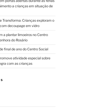
m portas abertas durante as férias
himento a crianças em situação de
ue Transforma: Crianças exploram o
 com decoupage em vidro
m a plantar limoeiros no Centro
enhora do Rosário
e final de ano do Centro Social
promove atividade especial sobre
egra com as crianças
OS