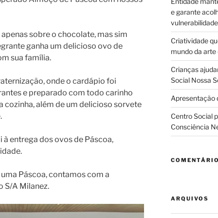
Entidade manté
e garante acol
vulnerabilidade
é apenas sobre o chocolate, mas sim
Criatividade q
tegrante ganha um delicioso ovo de
mundo da arte
m sua família.
Crianças ajuda
Social Nossa S
aternização, onde o cardápio foi
grantes e preparado com todo carinho
Apresentação d
a cozinha, além de um delicioso sorvete
.
Centro Social 
Consciência N
i à entrega dos ovos de Páscoa,
idade.
COMENTÁRI
s uma Páscoa, contamos com a
 S/A Milanez.
ARQUIVOS