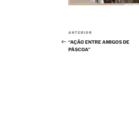
Navegação
Post
ANTERIOR
de
anterior
“AÇÃO ENTRE AMIGOS DE
PÁSCOA”
Post