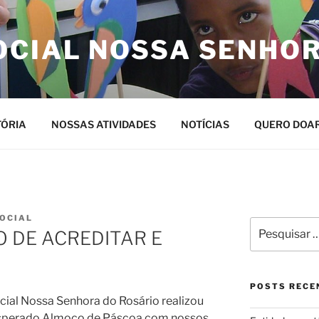
OCIAL NOSSA SENHO
TÓRIA
NOSSAS ATIVIDADES
NOTÍCIAS
QUERO DOA
OCIAL
Pesquisar
 DE ACREDITAR E
por:
POSTS RECE
ocial Nossa Senhora do Rosário realizou
esperado Almoço de Páscoa com nossos