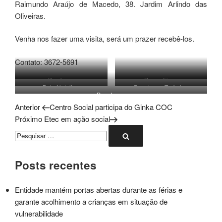
Raimundo Araújo de Macedo, 38. Jardim Arlindo das
Oliveiras.
Venha nos fazer uma visita, será um prazer recebê-los.
Contato: 3672-5691
Bombons
Doces Finos
Bolo Natalino
Panetones Trufados
Panetones
Post
Navegação
Anterior
Centro Social participa do Ginka COC
anterior
Próximo
Próximo
Etec em ação social
de
post
Pesquisar
Pesquisar
por:
Post
Posts recentes
Entidade mantém portas abertas durante as férias e
garante acolhimento a crianças em situação de
vulnerabilidade